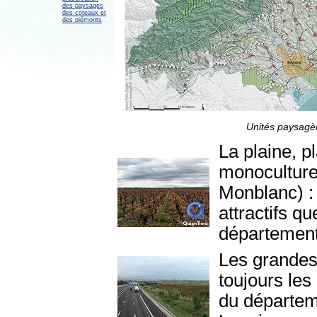
des paysages
des coteaux et
des piémonts
Unités paysagère
La plaine, p
monoculture 
Monblanc) :
attractifs q
département
Les grandes 
toujours les
du départeme