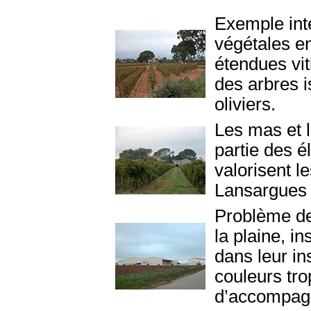
Exemple int
végétales 
étendues viti
des arbres i
oliviers.
Les mas et l
partie des é
valorisent l
Lansargues 
Problème de
la plaine, i
dans leur in
couleurs tr
d’accompag