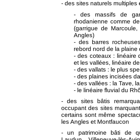
- des sites naturels multiples 
- des massifs de gar
rhodanienne comme des 
(garrigue de Marcoule,
Angles)
- des barres rocheuse
rebord nord de la plaine
- des coteaux : linéaire
et les vallées, linéaire
- des vallats : le plus sp
- des plaines incisées da
- des vallées : la Tave, l
- le linéaire fluvial du R
- des sites bâtis remarqua
occupant des sites marquants
certains sont même spectacu
les Angles et Montfaucon
- un patrimoine bâti de qua
Laudun, Villeneuve-lès-Avi