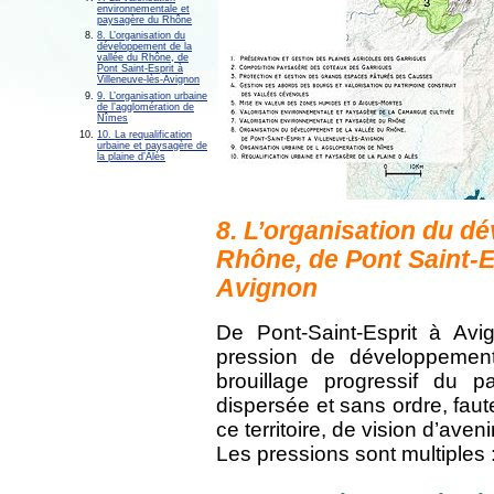
environnementale et
paysagère du Rhône
8. L’organisation du
développement de la
vallée du Rhône, de
Pont Saint-Esprit à
Villeneuve-lès-Avignon
9. L’organisation urbaine
de l’agglomération de
Nîmes
10. La requalification
urbaine et paysagère de
la plaine d’Alès
8. L’organisation du d
Rhône, de Pont Saint-Es
Avignon
De Pont-Saint-Esprit à Av
pression de développement
brouillage progressif du p
dispersée et sans ordre, faut
ce territoire, de vision d’avenir
Les pressions sont multiples 