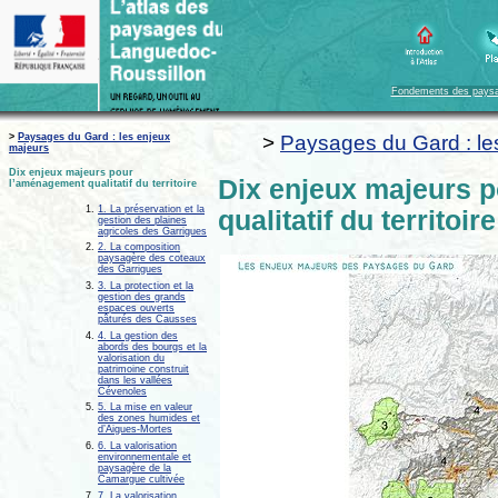
Fondements des pays
>
Paysages du Gard : les enjeux
>
Paysages du Gard : le
majeurs
Dix enjeux majeurs pour
Dix enjeux majeurs 
l’aménagement qualitatif du territoire
1. La préservation et la
qualitatif du territoire
gestion des plaines
agricoles des Garrigues
2. La composition
paysagère des coteaux
des Garrigues
3. La protection et la
gestion des grands
espaces ouverts
pâturés des Causses
4. La gestion des
abords des bourgs et la
valorisation du
patrimoine construit
dans les vallées
Cévenoles
5. La mise en valeur
des zones humides et
d’Aigues-Mortes
6. La valorisation
environnementale et
paysagère de la
Camargue cultivée
7. La valorisation