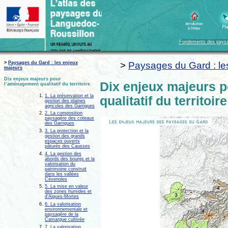
Fondements des pays
>
Paysages du Gard : les enjeux
>
Paysages du Gard : le
majeurs
Dix enjeux majeurs pour
Dix enjeux majeurs 
l’aménagement qualitatif du territoire
1. La préservation et la
qualitatif du territoire
gestion des plaines
agricoles des Garrigues
2. La composition
paysagère des coteaux
des Garrigues
3. La protection et la
gestion des grands
espaces ouverts
pâturés des Causses
4. La gestion des
abords des bourgs et la
valorisation du
patrimoine construit
dans les vallées
Cévenoles
5. La mise en valeur
des zones humides et
d’Aigues-Mortes
6. La valorisation
environnementale et
paysagère de la
Camargue cultivée
7. La valorisation