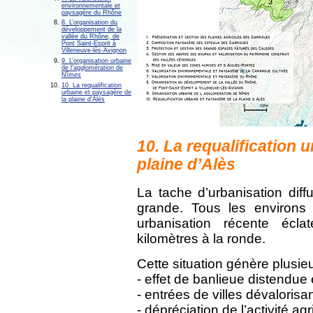
environnementale et
paysagère du Rhône
8. L’organisation du
développement de la
vallée du Rhône, de
Pont Saint-Esprit à
Villeneuve-lès-Avignon
9. L’organisation urbaine
de l’agglomération de
Nîmes
10. La requalification
urbaine et paysagère de
la plaine d’Alès
10. La requalification 
plaine d’Alès
La tache d’urbanisation dif
grande. Tous les environs
urbanisation récente écla
kilomètres à la ronde.
Cette situation génère plusie
- effet de banlieue distendue
- entrées de villes dévalorisa
- dépréciation de l’activité a