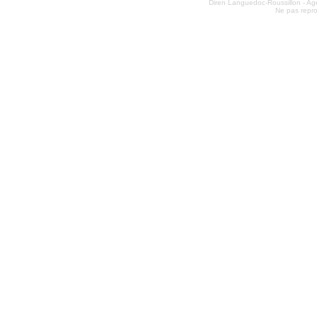
Diren Languedoc-Roussillon - Age
Ne pas repro